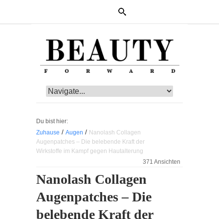
Du bist hier:
/
/
Zuhause
Augen
Nanolash Collagen
Augenpatches – Die belebende Kraft der
Wirkstoffe im Kampf gegen Hautalterung
371 Ansichten
Nanolash Collagen
Augenpatches – Die
belebende Kraft der