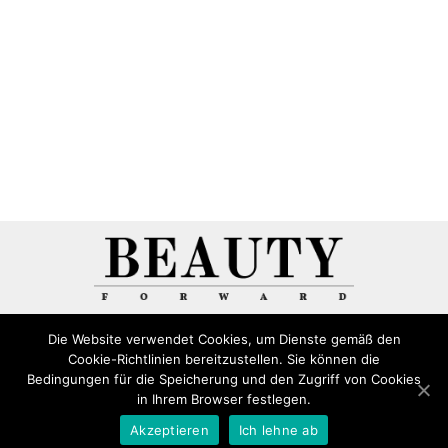
Die Website verwendet Cookies, um Dienste gemäß den
Cookie-Richtlinien bereitzustellen. Sie können die
Bedingungen für die Speicherung und den Zugriff von Cookies
© 2026 "Altenburg – Kosmetik, Beauty und
in Ihrem Browser festlegen.
Lifestyle" All Rights Reserved
Akzeptieren
Ich lehne ab